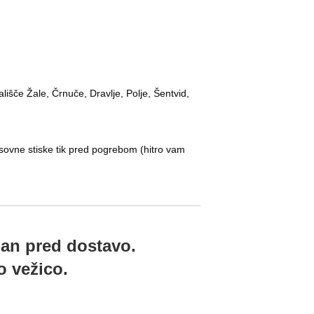
lišče Žale, Črnuče, Dravlje, Polje, Šentvid,
asovne stiske tik pred pogrebom (hitro vam
dan pred dostavo.
o vežico.