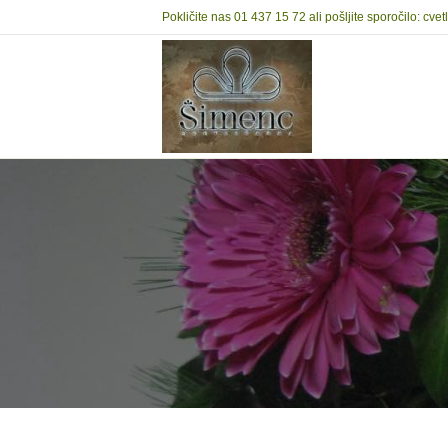
Pokličite nas
01 437 15 72
ali pošljite sporočilo:
cvet