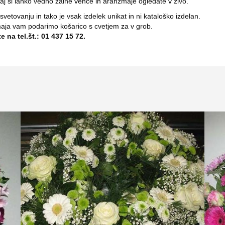
daj si lahko vedno žalne vence in aranžmaje ogledate v živo.
etovanju in tako je vsak izdelek unikat in ni kataloško izdelan.
maja vam podarimo košarico s cvetjem za v grob.
 na tel.št.: 01 437 15 72.