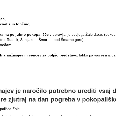
jah,
vetja in lončnic,
ka na poljubno pokopališče
v upravljanju podjetja Žale d.o.o. (pokopa
ostro, Rudnik, Šentjakob, Šmartno pod Šmarno goro),
svečami,
ih aranžmajev in vencev za boljšo predstav
o, lahko pa vas reši iz č
ajev je naročilo potrebno urediti vsaj 
re zjutraj na dan pogreba v pokopališk
pališča Žale.