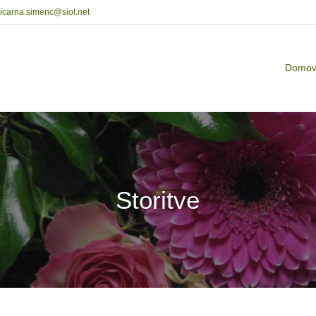
licarna.simenc@siol.net
Domo
Storitve