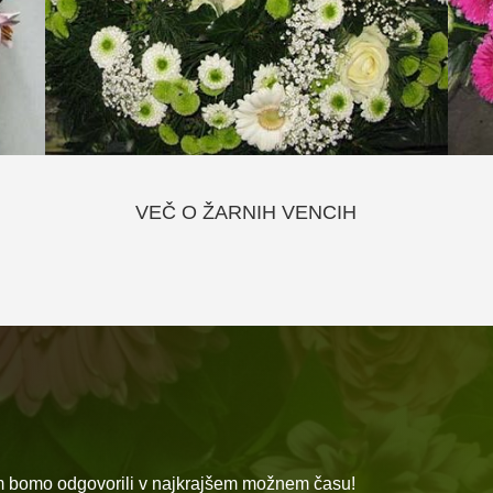
VEČ O ŽARNIH VENCIH
am bomo odgovorili v najkrajšem možnem času!