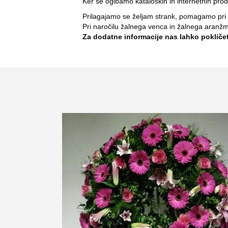
Ker se ogibamo kataloških in internetnih pro
Prilagajamo se željam strank, pomagamo pri sv
Pri naročilu žalnega venca in žalnega aranž
Za dodatne informacije nas lahko pokličete