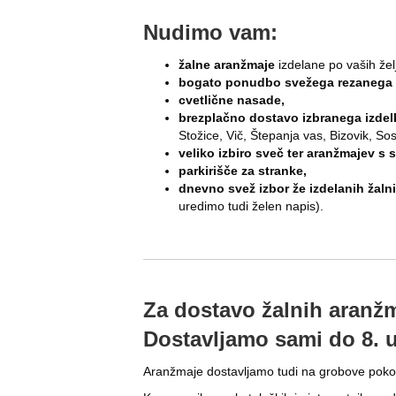
Nudimo vam:
žalne aranžmaje
izdelane po vaših žel
bogato ponudbo svežega rezanega c
cvetlične nasade,
brezplačno dostavo izbranega izdel
Stožice, Vič, Štepanja vas, Bizovik, S
veliko izbiro sveč ter aranžmajev s 
parkirišče za stranke,
dnevno svež izbor že izdelanih žaln
uredimo tudi želen napis).
Za dostavo žalnih aranžm
Dostavljamo sami do 8. u
Aranžmaje dostavljamo tudi na grobove poko