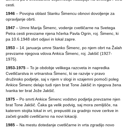
cesti.
1946
– Povojna oblast Stanku Šimencu obnovi dovoljenje za
opravljanje obrti.
1947
– Umre Marija Šimenc, vodenje cvetličarne na Svetega
Petra cesti prevzame njena hčerka Pavla Ogrin, roj. Šimenc, ki
pa 10.6.1948 obrt odjavi in lokal zapre.
1953
– 14. januarja umre Stanko Šimenc, po njem obrt na Žalah
prevzame njegova vdova Ankica Šimenc, roj. Jakšič (1927-
1975).
1953-1975
– To je obdobje velikega razcveta in napredka
Cvetličarstva in vrtnarstva Šimenc, ki se razvije v pravo
družinsko podjetje, saj v njem v slogi in vzajemni pomoči poleg
Ankice Šimenc delajo tudi njen brat Tone Jakšič in njegova žena
Ivanka ter brat Jože Jakšič.
1975
– Po smrti Ankice Šimenc vodstvo podjetja prevzame njen
brat Tone Jakšič. Čaka ga velik podvig, saj mora zemljišče, na
katerem stojita lokal in vrt, prepustiti za gradnjo nove cerkve in
začeti graditi cvetličarno na novi lokaciji.
1985
– Na mestu dotedanje cvetličarne in vrta zgradijo novo