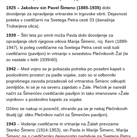
1925 – Jakobov sin Pavel Šimenc (1885-1935)
dobi
dovoljenje za opravljanje vrtnarske in trgovske obrti. Dejavnost
poteka v cvetličarni na Svetega Petra cesti 33 (današnja
Trubarjeva ulica).
1939
– Štiri leta po smrti moža Pavla dobi dovoljenje za
opravljanje obrti njegova vdova Marija Šimenc, roj. Kern (1889-
1947), ki poleg cvetličarne na Svetega Petra cesti vodi tudi
cvetličarno (paviljon) in vrtnarijo v sosedstvu Plečnikovih Žal (te
so nastale v letih 1939/40).
1942
– Med vojno se je pokazala potreba po posebni kapeli s
poslovilnimi prostori za padle vojake, zato so si odborniki
pogrebnega zavoda prizadevali od vrtnarstva Šimenc odkupiti
zemljišče, ki se je na severu zajedalo v Žale. Plečnik je naredil
načrt za Šimenčev cvetličarski paviljon in tako imenovane »Žale
vojnikov« s poslovilno kapelo za vojake.
Očitno se nakup ni posrečil, ohranilo pa se je nekaj Plečnikovih
študij (gl. sliko Plečnikov načrt za Šimenčev paviljon).
1943
– Vodenje cvetličarne in vrtnarije na Žalah prevzame
Stanko Šimenc (1914-1953), sin Pavla in Marije Šimenc, Marija
Šimenc pa s cvetličarsko dejavnostjo nadaljuje na Svetega Petra