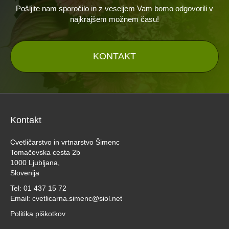
Pošljite nam sporočilo in z veseljem Vam bomo odgovorili v
najkrajšem možnem času!
KONTAKT
Kontakt
Cvetličarstvo in vrtnarstvo Šimenc
Tomačevska cesta 2b
1000 Ljubljana,
Slovenija
Tel:
01 437 15 72
Email:
cvetlicarna.simenc@siol.net
Politika piškotkov