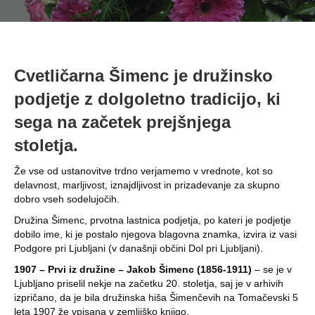
Cvetličarna Šimenc je družinsko
podjetje z dolgoletno tradicijo, ki
sega na začetek prejšnjega
stoletja.
Že vse od ustanovitve trdno verjamemo v vrednote, kot so
delavnost, marljivost, iznajdljivost in prizadevanje za skupno
dobro vseh sodelujočih.
Družina Šimenc, prvotna lastnica podjetja, po kateri je podjetje
dobilo ime, ki je postalo njegova blagovna znamka, izvira iz vasi
Podgore pri Ljubljani (v današnji občini Dol pri Ljubljani).
1907 – Prvi iz družine – Jakob Šimenc (1856-1911)
– se je v
Ljubljano priselil nekje na začetku 20. stoletja, saj je v arhivih
izpričano, da je bila družinska hiša Šimenčevih na Tomačevski 5
leta 1907 že vpisana v zemljiško knjigo.