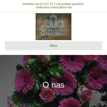
Pokličite nas
01 437 15 72
ali pošljite sporočilo:
cvetlicarna.simenc@siol.net
Meni
O nas