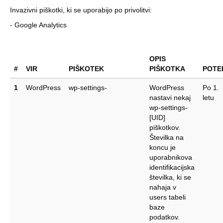
Invazivni piškotki, ki se uporabijo po privolitvi:
- Google Analytics
OPIS
#
VIR
PIŠKOTEK
PIŠKOTKA
POTE
1
WordPress
wp-settings-
WordPress
Po 1.
nastavi nekaj
letu
wp-settings-
[UID]
piškotkov.
Številka na
koncu je
uporabnikova
identifikacijska
številka, ki se
nahaja v
users tabeli
baze
podatkov.