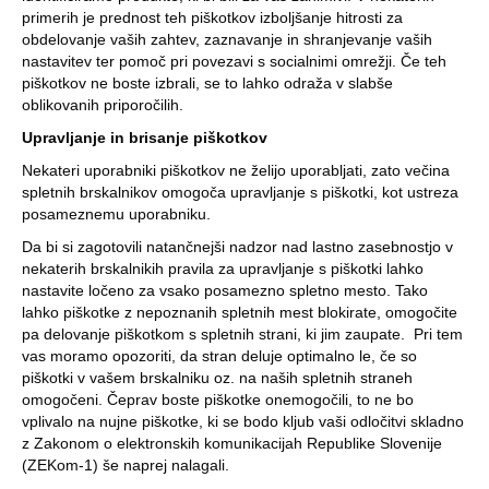
primerih je prednost teh piškotkov izboljšanje hitrosti za
obdelovanje vaših zahtev, zaznavanje in shranjevanje vaših
nastavitev ter pomoč pri povezavi s socialnimi omrežji. Če teh
piškotkov ne boste izbrali, se to lahko odraža v slabše
oblikovanih priporočilih.
Upravljanje in brisanje piškotkov
Nekateri uporabniki piškotkov ne želijo uporabljati, zato večina
spletnih brskalnikov omogoča upravljanje s piškotki, kot ustreza
posameznemu uporabniku.
Da bi si zagotovili natančnejši nadzor nad lastno zasebnostjo v
nekaterih brskalnikih pravila za upravljanje s piškotki lahko
nastavite ločeno za vsako posamezno spletno mesto. Tako
lahko piškotke z nepoznanih spletnih mest blokirate, omogočite
pa delovanje piškotkom s spletnih strani, ki jim zaupate. Pri tem
vas moramo opozoriti, da stran deluje optimalno le, če so
piškotki v vašem brskalniku oz. na naših spletnih straneh
omogočeni. Čeprav boste piškotke onemogočili, to ne bo
vplivalo na nujne piškotke, ki se bodo kljub vaši odločitvi skladno
z Zakonom o elektronskih komunikacijah Republike Slovenije
(ZEKom-1) še naprej nalagali.