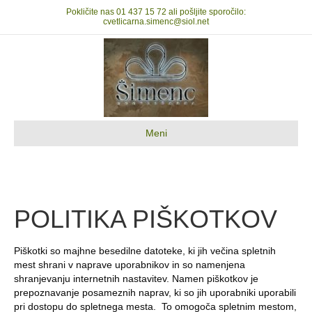
Pokličite nas
01 437 15 72
ali pošljite sporočilo:
cvetlicarna.simenc@siol.net
Meni
POLITIKA PIŠKOTKOV
Piškotki so majhne besedilne datoteke, ki jih večina spletnih
mest shrani v naprave uporabnikov in so namenjena
shranjevanju internetnih nastavitev. Namen piškotkov je
prepoznavanje posameznih naprav, ki so jih uporabniki uporabili
pri dostopu do spletnega mesta. To omogoča spletnim mestom,