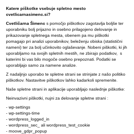
Katere piškotke vsebuje spletno mesto
cvetlicarnasimenc.si?
Cvetličarna Šimenc
s pomočjo piškotkov zagotavlja boljše ter
uporabniku bolj prijazno in osebno prilagojeno delovanje in
prikazovanje spletnega mesta, obenem pa mu piškotki
pomagajo pri analizi uporabnikov, beleženju obiska (statistični
nameni) ter za bolj učinkovito oglaševanje. Nobeni piškotki, ki jih
uporabljamo na svojih spletnih mestih, ne zbirajo podatkov, s
katerimi bi vas bilo mogoče osebno prepoznati. Podatki se
uporabljajo samo za namene analize.
Z nadaljnjo uporabo te spletne strani se strinjate z našo politiko
piškotkov. Nastavitve piškotkov lahko kadarkoli spremenite.
Naše spletne strani in aplikacije uporabljajo naslednje piškotke:
Neinvazivni piškotki, nujni za delovanje spletne strani :
- wp-settings
- wp-settings-time
- wordpress_logged_in
- wordpress_sec_ ali wordpress_test_cookie
- moove_gdpr_popup