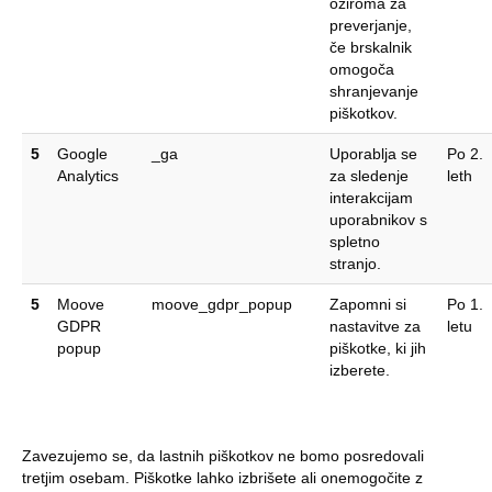
oziroma za
preverjanje,
če brskalnik
omogoča
shranjevanje
piškotkov.
5
Google
_ga
Uporablja se
Po 2.
Analytics
za sledenje
leth
interakcijam
uporabnikov s
spletno
stranjo.
5
Moove
moove_gdpr_popup
Zapomni si
Po 1.
GDPR
nastavitve za
letu
popup
piškotke, ki jih
izberete.
Zavezujemo se, da lastnih piškotkov ne bomo posredovali
tretjim osebam. Piškotke lahko izbrišete ali onemogočite z