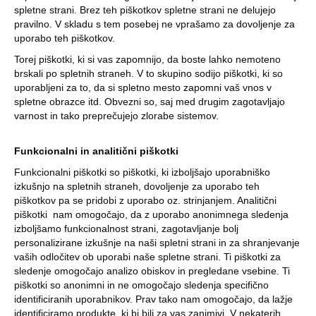
spletne strani. Brez teh piškotkov spletne strani ne delujejo
pravilno. V skladu s tem posebej ne vprašamo za dovoljenje za
uporabo teh piškotkov.
Torej piškotki, ki si vas zapomnijo, da boste lahko nemoteno
brskali po spletnih straneh. V to skupino sodijo piškotki, ki so
uporabljeni za to, da si spletno mesto zapomni vaš vnos v
spletne obrazce itd. Obvezni so, saj med drugim zagotavljajo
varnost in tako preprečujejo zlorabe sistemov.
Funkcionalni in analitični piškotki
Funkcionalni piškotki so piškotki, ki izboljšajo uporabniško
izkušnjo na spletnih straneh, dovoljenje za uporabo teh
piškotkov pa se pridobi z uporabo oz. strinjanjem. Analitični
piškotki nam omogočajo, da z uporabo anonimnega sledenja
izboljšamo funkcionalnost strani, zagotavljanje bolj
personalizirane izkušnje na naši spletni strani in za shranjevanje
vaših odločitev ob uporabi naše spletne strani. Ti piškotki za
sledenje omogočajo analizo obiskov in pregledane vsebine. Ti
piškotki so anonimni in ne omogočajo sledenja specifično
identificiranih uporabnikov. Prav tako nam omogočajo, da lažje
identificiramo produkte, ki bi bili za vas zanimivi. V nekaterih