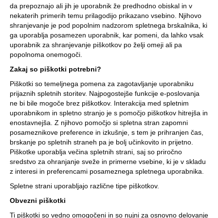
da prepoznajo ali jih je uporabnik že predhodno obiskal in v
nekaterih primerih temu prilagodijo prikazano vsebino. Njihovo
shranjevanje je pod popolnim nadzorom spletnega brskalnika, ki
ga uporablja posamezen uporabnik, kar pomeni, da lahko vsak
uporabnik za shranjevanje piškotkov po želji omeji ali pa
popolnoma onemogoči.
Zakaj so piškotki potrebni?
Piškotki so temeljnega pomena za zagotavljanje uporabniku
prijaznih spletnih storitev. Najpogostejše funkcije e-poslovanja
ne bi bile mogoče brez piškotkov. Interakcija med spletnim
uporabnikom in spletno stranjo je s pomočjo piškotkov hitrejša in
enostavnejša. Z njihovo pomočjo si spletna stran zapomni
posameznikove preference in izkušnje, s tem je prihranjen čas,
brskanje po spletnih straneh pa je bolj učinkovito in prijetno.
Piškotke uporablja večina spletnih strani, saj so priročno
sredstvo za ohranjanje sveže in primerne vsebine, ki je v skladu
z interesi in preferencami posameznega spletnega uporabnika.
Spletne strani uporabljajo različne tipe piškotkov.
Obvezni piškotki
Ti piškotki so vedno omogočeni in so nujni za osnovno delovanje