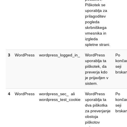
Piškotek se
uporablja za
prilagoditev
pogleda
skrbniškega
vmesnika in
izgleda
spletne strani.
3
WordPress
wordpress_logged_in_
WordPress
Po
uporablja ta
konča
piškotek, da
seji
preverja kdo
brskan
je prijavljen v
sistem.
4
WordPress
wordpress_sec_ ali
WordPress
Po
wordpress_test_cookie
uporablja ta
konča
dva piškotka
seji
za preverjanje
brskan
obstoja
piškotov