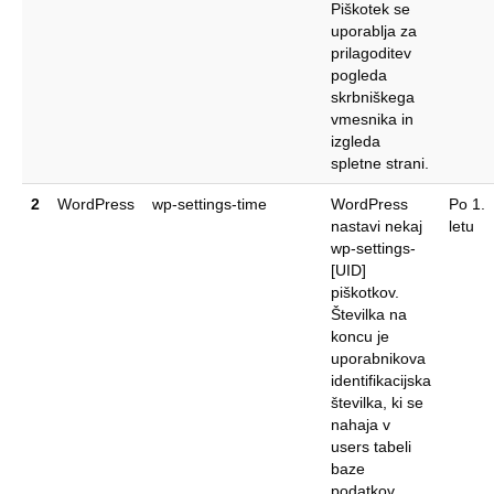
Piškotek se
uporablja za
prilagoditev
pogleda
skrbniškega
vmesnika in
izgleda
spletne strani.
2
WordPress
wp-settings-time
WordPress
Po 1.
nastavi nekaj
letu
wp-settings-
[UID]
piškotkov.
Številka na
koncu je
uporabnikova
identifikacijska
številka, ki se
nahaja v
users tabeli
baze
podatkov.